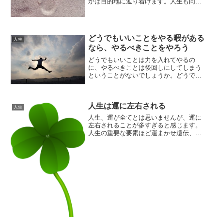
かは目的地に辿り着けます。人生も同じ
です。何か目標、夢、目的等を定め、そ
れに向かってスタートを切って、歩き続
ければ、いつかはその目標、夢、目的等
に辿り着くことができます...
どうでもいいことをやる暇がある
人生
なら、やるべきことをやろう
どうでもいいことは力を入れてやるの
に、やるべきことは後回しにしてしまう
ということがないでしょうか。どうでも
いいことに尽力するくらいなら、やるべ
きことをやるほうが良いのでしょうが、
わかっていてもできないものです。どう
人生は運に左右される
でもいいことばかりやってし...
人生
人生、運が全てとは思いませんが、運に
左右されることが多すぎると感じます。
人生の重要な要素ほど運まかせ遺伝、生
まれた環境、時代や社会背景、人との出
会い等々、人生を決定づけるような重要
な要因ほど、運の要素が大きい。そし
て、これらのものは、運任せ...