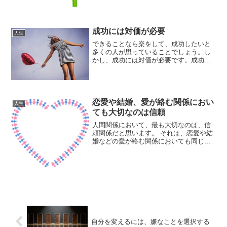
成功には対価が必要
人生
できることなら楽をして、成功したいと
多くの人が思っていることでしょう。し
かし、成功には対価が必要です。成功に
は対価が必要人が成功するためには、対
価を支払う必要があります。基本的に
は、支払った対価に応じた成功を手にす
ることができます。例えば、...
恋愛や結婚、愛が絡む関係におい
人生
ても大切なのは信頼
人間関係において、最も大切なのは、信
頼関係だと思います。 それは、恋愛や結
婚などの愛が絡む関係においても同じで
す。ギブ・アンド・テイクの成立には信
頼関係が必要「世の中騙し合い」の中
で、人間関係はギブ・アンド・テイクの
上に成り立つということに...
自分を変えるには、嫌なことを選択する