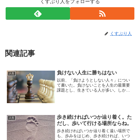
くすぶり人をフォローする
くすぶり人
関連記事
負けない人生に勝ちはない
人生
以前、「負けようとしない人々」につい
て書いた。負けないことを人生の最重要
課題とし、生きている人が多い。しか
し、自分の人生に不満を感じている人
は、負けない人生では、充実感を得るこ
とはできないし、勝ったと思えることも
当然ない。負けない人生とは？...
歩き続ければいつか辿り着く。た
人生
だし、歩いて行ける場所ならね。
歩き続ければいつか辿り着く遠い場所で
も、歩みをはじめ、歩き続ければ、いつ