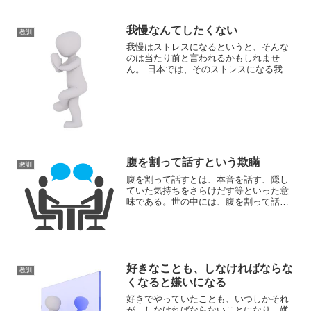
我慢なんてしたくない
教訓
我慢はストレスになるというと、そんな
のは当たり前と言われるかもしれませ
ん。 日本では、そのストレスになる我慢
を美徳とする風潮があります。 ストレス
は溜めすぎれば心身に不調をきたしま
す。 美徳とされる我慢をして、ストレス
をためて、心身を病む。...
腹を割って話すという欺瞞
教訓
腹を割って話すとは、本音を話す、隠し
ていた気持ちをさらけだす等といった意
味である。世の中には、腹を割って話し
たがる人がいるし、腹を割って話すこと
で信頼関係が深まる、相互理解が深ま
り、より仲良くなれるといったような意
見もあり、腹を割って話すこ...
好きなことも、しなければならな
教訓
くなると嫌いになる
好きでやっていたことも、いつしかそれ
が、しなければならないことになり、嫌