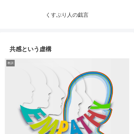
くすぶり人の戯言
共感という虚構
教訓