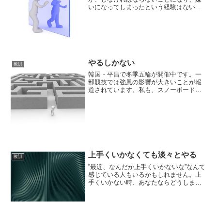
いになってしまったという経験はないで
しょうか。好きなことが、しなければな
らないことになる時好きでしていたこと
が、しなければならない事になる時と
は、どんな時でしょうか？そ...
やるしかない
教訓
韓国・平昌で冬季五輪が開催中です。一
部競技では強風の影響が大きいことが報
道されています。私も、スノーボード女
子スロープスタイル決勝（予選は強風に
より中止）を見ていましたが、ほとんど
の選手が転倒し、納得のいく演技ができ
なかった選手も多かったよ...
上手くいかなくても淡々とやる
教訓
”最近、なんだか上手くいかないな”なんて
感じている人もいるかもしれません。上
手くいかない時、あなたならどうします
か。上手くいかない上手くいかない時と
はどういうときでしょうか。それは、一
言でいってしまえば、自分の思い通りに
ならない時のことです...