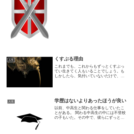
の武器ぶき【武器】① 戦いに用いる道
具。敵を倒したり身を守ったりするため
の兵器や武具。刀・鎧よろい・兜かぶ
と・銃などの類。 「 －を...
くすぶる理由
人生
これまでも、これからもずっとくすぶっ
てい生きてく人もいることでしょう。も
しかしたら、気付いていないだけで、ほ
とんどの人がくずぶりながら生きている
のかもしれません。理想と現実のギャッ
プに折り合いがつかないくすぶっている
人は、理想と現実のギャッ...
学歴はないよりあったほうが良い
人生
以前、中高生と関わる仕事をしていたこ
とがある。 関わる中高生の中には不登校
の子もいた。その中で、彼らにずっと言
い続けていたことがある。 ”やりたいこと
がなければ、勉強して高学歴（難関校や
ネームバリューのある）を目指せ”という