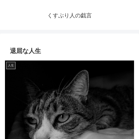
くすぶり人の戯言
退屈な人生
人生