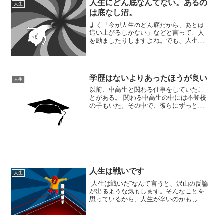
人生にどん底なんてない。あるの
人生
は底なし沼。
よく「今が人生のどん底だから、あとは
這い上がるしかない」などと言って、人
を励ましたりしますよね。でも、人生に
どん底なんてないと思っています。人
生、そんなに甘いものではありません。
あるのはいつまでも落ち続ける底なし沼
ではないでしょうか。落ちれ...
学歴はないよりあったほうが良い
人生
以前、中高生と関わる仕事をしていたこ
とがある。 関わる中高生の中には不登校
の子もいた。その中で、彼らにずっと言
い続けていたことがある。 ”やりたいこと
がなければ、勉強して高学歴（難関校や
ネームバリューのある）を目指せ”という
ことだ。なんだか...
人生は戦いです
人生
”人生は戦いだ”なんて言うと、沢山の反論
が出るような気もします。そんなことを
思っているから、人生が辛いのかもしれ
ません。でもやっぱり、人生は戦いなの
ではと思います。人生は自分、他者、社