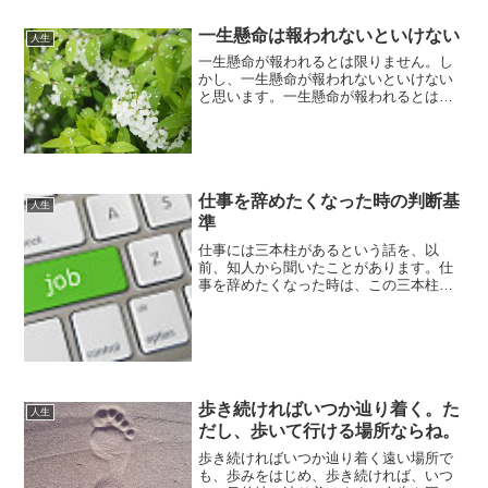
会との戦い人生は自分との戦いだと思い
ます。より良い自分に...
一生懸命は報われないといけない
人生
一生懸命が報われるとは限りません。し
かし、一生懸命が報われないといけない
と思います。一生懸命が報われるとは限
らない一生懸命が報われるとはどういう
ことでしょうか。それは、一生懸命やっ
たことで、自分の望む結果を得たという
ことだと思います。しかし...
仕事を辞めたくなった時の判断基
人生
準
仕事には三本柱があるという話を、以
前、知人から聞いたことがあります。仕
事を辞めたくなった時は、この三本柱を
軸に評価し、1つでも満足できるものがあ
るなら辞めないほうがと良いと助言を受
け、私も仕事を辞めたくなった時は、仕
事の三本柱をもとに検討し...
歩き続ければいつか辿り着く。た
人生
だし、歩いて行ける場所ならね。
歩き続ければいつか辿り着く遠い場所で
も、歩みをはじめ、歩き続ければ、いつ