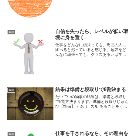
自分勝手と捉えられるか否かは、関係性
に依存するからです。事象は関係性の中
で生じているのです。以前、「事象は関
係性の中で生じる」という...
自信を失ったら、レベルが低い環
教訓
境に身を置く
仕事をどんなに頑張っても、周囲の人に
比べると劣っていると感じる、勉強をど
んなに頑張っても、クラスあるいは学校
内では成績が下位である、という経験を
したことがある人も多いかと思います。
そんな時は、自分なんてこんなもんなん
だなと自信を失ってしまい...
結果は準備と段取りで8割決まる
教訓
たいていの物事の結果は、準備と段取り
で8割方決まります。準備と段取りじゅん
び【準備】（ 名 ） スル あることをうま
く行うために、前もって仕度すること。
「 －に余念がない」 「昼食を－して待
つ」 〔類義の語に「用意」があるが、
「用意」はあ...
仕事を干されるなら、その理由を
教訓