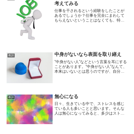
考えてみる
仕事を干されるという経験をしたことが
あるでしょうか？仕事を完全にまわして
もらえないということはなくても、特定
の希望する業務はやらせてもらえないと
か、雑用的な仕事ばかりで、重要な業務
はやらせてもらえないとか、程度の差は
あっても、仕事を干される...
中身がないなら表面を取り繕え
教訓
”中身がない人”などという言葉を耳にする
ことがあります。”中身がない人”なんて、
本来はいないとは思うのですが、自分の
ことを中身がないと感じている人もいる
ことでしょう。”中身がない人”は、中身が
ないからこそ表面を取り繕うほうがいい
のかもしれま...
無心になる
教訓
日々、生きている中で、ストレスを感じ
ている人も多いことと思います。そんな
人は無心になってみると、多少はストレ
スを感じる時間を減らすことができるか
もしれません。ストレスは思考・想像で
生み出されるストレスの要因は人それぞ
れです。ある人にとっては...