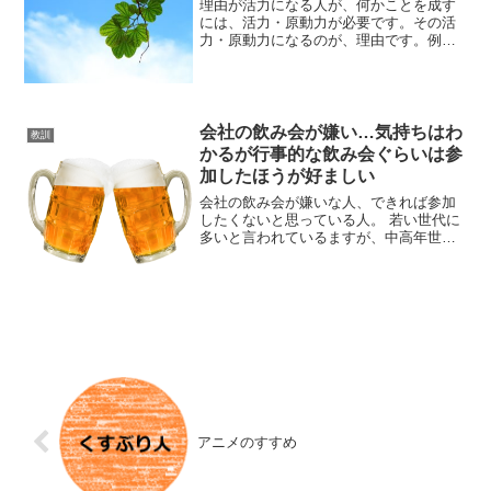
理由が活力になる人が、何かことを成す
には、活力・原動力が必要です。その活
力・原動力になるのが、理由です。例え
ば、ダイエットの必要のない、細身の女
性が、ダイエットをしているとしましょ
う。この女性に、ダイエットの理由を聞
いたところ、好きな男性が...
会社の飲み会が嫌い…気持ちはわ
教訓
かるが行事的な飲み会ぐらいは参
加したほうが好ましい
会社の飲み会が嫌いな人、できれば参加
したくないと思っている人。 若い世代に
多いと言われているますが、中高年世代
でも飲み会が嫌いな人はいます。 私が以
前いた職場では、管理職の方で、飲み会
にほぼ参加しない人が一人いました。 そ
の人は、仕事ができ...
アニメのすすめ