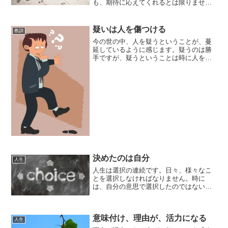
も、期待に応えてくれるとは限りませ
ん。 勝手に期待して、期待に応えてくれ
ないと腹を立てても仕方がないですよ
ね。他人への期待＝自分の願望他人への
疑いは人を傷つける
教訓
期待は、自分の願望です。...
今の世の中、人を疑うということが、蔓
延しているように感じます。疑うのは勝
手ですが、疑うということは時に人を傷
つけるものです。蔓延する疑いうたがう
【疑う】 （ 動ワ五［ハ四］ ） ① 得られ
た結果・結論が正しくないのではないか
と思う。うたぐる...
決めたのは自分
人生
人生は選択の連続です。日々、様々なこ
とを選択しなければなりません。時に
は、自分の意思で選択したのではないと
思われることもありますが、決めたのは
自分なのです。決めたのは自分世の中に
は、自分では決められないことも多いと
意味付け、理由が、活力になる
思いがちですが、突き詰めれ...
人生