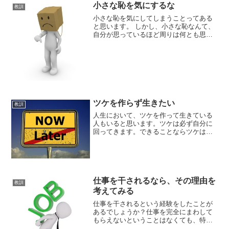
小さな恥を気にするな
教訓
小さな恥を気にしてしまうことってある
と思います。 しかし、小さな恥なんて、
自分が思っているほど周りは何とも思っ
ていないものです。小さな恥を気にする
人私は、ある技術系の講習に定期的に参
加していたのですが、その講習で小さな
恥を気にする人に出会い...
ツケを作らず生きたい
教訓
人生において、ツケを作って生きている
人もいると思います。ツケは必ず自分に
回ってきます。できることならツケは作
らずに生きたいものです。ツケが回って
くるつけがまわってくる【付けが回って
来る】〔あとから請求書が回ってくる意
から〕 悪いことや無理を...
仕事を干されるなら、その理由を
教訓
考えてみる
仕事を干されるという経験をしたことが
あるでしょうか？仕事を完全にまわして
もらえないということはなくても、特定
の希望する業務はやらせてもらえないと