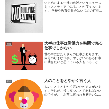
いじめによる生徒の自殺というニュース
をマスメディアでみることが度々ありま
す。 学校や教育委員会はいじめの存在を
認めたり認めなかったり…。何をもって
いじめとするかは、諸説様々ですが、社
会生活に支障をきたすほどの苦痛を与え
る他者の言動は、すべて...
大半の仕事は労働力を時間で売る
社会
仕事でしかない
世の中にはたくさんの仕事があります。
自分の好きな仕事、やりがいのある仕事
に就きたいと思っている人もいることで
しょう。世の中の大半の仕事は、労働力
を時間で売る仕事専門性の高い仕事に就
きたい、自分にしかできない仕事をした
い、高尚な仕事をしたい等...
人のことをとやかく言う人
社会
人のことをとやかく言いたがる人がいま
す。それが、役に立つことであればいい
のですが、「お前に言われる筋合いはな
い」といった感じで、しょーもないこと
をとやかく言う人がほとんどです。とや
かく言う内容には、悪口や陰口ももちろ