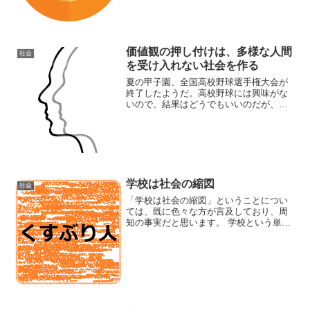
ん含まれ、どちらかと言う...
価値観の押し付けは、多様な人間
社会
を受け入れない社会を作る
夏の甲子園、全国高校野球選手権大会が
終了したようだ。高校野球には興味がな
いので、結果はどうでもいいのだが、少
し前に、本大会の出場校のどこかの監督
の指導方針が話題になっているのを見か
けた。・文武両道は二流 ・自主性は尊重
しない ・携帯電話を入...
学校は社会の縮図
社会
「学校は社会の縮図」ということについ
ては、既に色々な方が言及しており、周
知の事実だと思います。 学校という単位
でみるよりは、1クラスという単位でみる
ほうが、よりわかりやすいかもしれませ
ん。 学校で起こっていることは、大人の
社会でも起こってい...