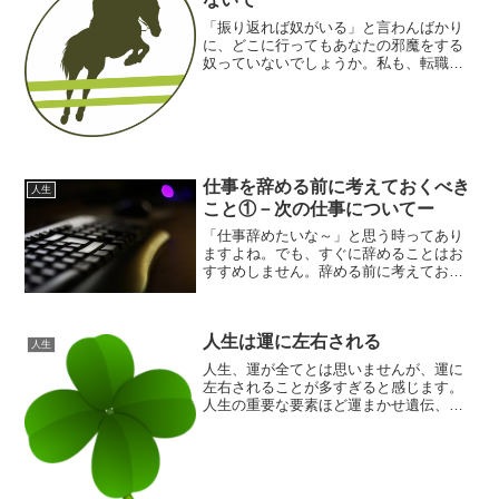
「振り返れば奴がいる」と言わんばかり
に、どこに行ってもあなたの邪魔をする
奴っていないでしょうか。私も、転職し
て心機一転頑張るぞと思っていた矢先
に、同時期に転職してきた奴が、”苦手な
タイプだな”とか、”たぶんこいつ厄介な奴
だな”とか思っていた...
仕事を辞める前に考えておくべき
人生
こと①－次の仕事についてー
「仕事辞めたいな～」と思う時ってあり
ますよね。でも、すぐに辞めることはお
すすめしません。辞める前に考えておく
べきことがたくさんあります。次の仕事
について生きていくためには、働いて収
入を得なければいけない人がほとんどだ
人生は運に左右される
と思います。だからこそ、...
人生
人生、運が全てとは思いませんが、運に
左右されることが多すぎると感じます。
人生の重要な要素ほど運まかせ遺伝、生
まれた環境、時代や社会背景、人との出
会い等々、人生を決定づけるような重要
な要因ほど、運の要素が大きい。そし
て、これらのものは、運任せ...