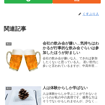
くすぶり人
関連記事
会社の飲み会が嫌い…気持ちはわ
教訓
かるが行事的な飲み会ぐらいは参
加したほうが好ましい
会社の飲み会が嫌いな人、できれば参加
したくないと思っている人。 若い世代に
多いと言われているますが、中高年世代
でも飲み会が嫌いな人はいます。 私が以
前いた職場では、管理職の方で、飲み会
にほぼ参加しない人が一人いました。 そ
の人は、仕事ができ...
人は体験からしか学ばない
教訓
人は体験からしか学ぶことができないと
いうのが私の中の真理です。優秀な方は
そうでないかもしれませんが、少なくと
も私は体験からしか学ぶことのできない