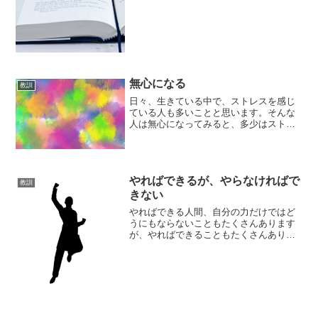
人間です。
無心になる
教訓
日々、生きている中で、ストレスを感じ
ている人も多いことと思います。そんな
人は無心になってみると、多少はストレ
スを感じる時間を減らすことができるか
もしれません。ストレスは思考・想像で
生み出されるストレスの要因は人それぞ
れです。ある人にとっては...
やればできるが、やらなければで
教訓
きない
やればできる人間、自分の力だけではど
うにもならないこともたくさんあります
が、やればできることもたくさんありま
す。自分ができると思うことは、やれば
できます。自分ができそうと思うこと
は、少しだけ頑張ればできます。自分が
できるかできないか半々だな...