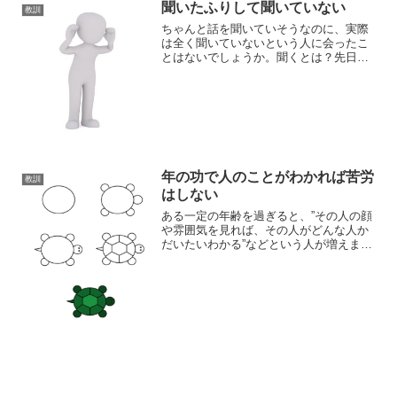
聞いたふりして聞いていない
教訓
ちゃんと話を聞いていそうなのに、実際
は全く聞いていないという人に会ったこ
とはないでしょうか。聞くとは？先日、
とある技術系の講習に参加したところ、
聞いたふりして聞いていない人に出会い
ました。その方は、見た目はとてもしっ
かりしていそうな方で、講...
年の功で人のことがわかれば苦労
教訓
はしない
ある一定の年齢を過ぎると、”その人の顔
や雰囲気を見れば、その人がどんな人か
だいたいわかる”などという人が増えま
す。50歳手前ぐらいの年齢になると、そ
ういうことを言う人が多くなる印象で
す。しかし、そういうことを言う人に限
って、何もわかっていな...