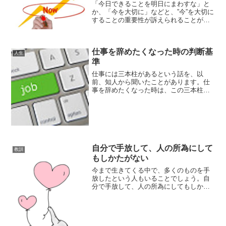
「今日できることを明日にまわすな」と
か、「今を大切に」などと、”今”を大切に
することの重要性が訴えられることが、
しばしばあります。今でなければ意味が
ない”今”を大切にすることは、思っている
以上に重要です。世の中には、”今”でなく
仕事を辞めたくなった時の判断基
てもいいもの...
人生
準
仕事には三本柱があるという話を、以
前、知人から聞いたことがあります。仕
事を辞めたくなった時は、この三本柱を
軸に評価し、1つでも満足できるものがあ
るなら辞めないほうがと良いと助言を受
け、私も仕事を辞めたくなった時は、仕
事の三本柱をもとに検討し...
自分で手放して、人の所為にして
教訓
もしかたがない
今まで生きてくる中で、多くのものを手
放したという人もいることでしょう。自
分で手放して、人の所為にしてもしかた
がない今まで生きてくる中で、夢や可能
性、大切な人や物を手放した人も多いこ
とでしょう。何も手放さずに生きてきた
という人なんておらず、ほ...