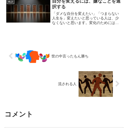
自分を変えるには、嫌なことを選
教訓
択する
「ダメな自分を変えたい」「つまらない
人生を」変えたいと思っている人は、少
なくないと思います。変化のためには、
「行動しないとはじまらない」というこ
とを、以前書きました。この、行動を変
化させる、あるいは、新たな行動をして
も、何もはじまらないとい...
世の中言ったもん勝ち
流される人
コメント