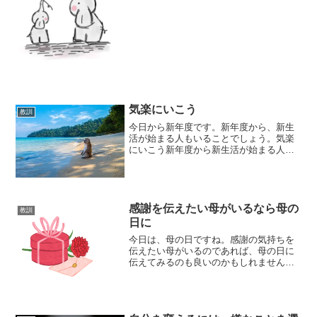
気楽にいこう
教訓
今日から新年度です。新年度から、新生
活が始まる人もいることでしょう。気楽
にいこう新年度から新生活が始まる人、
新年度から気持ちも新たに頑張ろうと思
っている人もいることと思います。年度
の変わり目、一つの節目を迎え、気合が
入っている人もいることと...
感謝を伝えたい母がいるなら母の
教訓
日に
今日は、母の日ですね。感謝の気持ちを
伝えたい母がいるのであれば、母の日に
伝えてみるのも良いのかもしれません。
母の日ははのひ【母の日】母への感謝を
表す日。5月の第2日曜日。二〇世紀初め
にアメリカで始まる。 ⇔ 父の日 ［季］
夏。『大辞林 第...