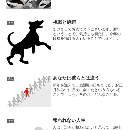
時は、死を意識するということはそれほ
ど多くはありませんので、頭ではそうで
ないことをわかっていても、人の命は無
限にも感じられます。しか...
挑戦と継続
人生
あけましておめでとうございます。新年
ということで、気持ちも新たに、今年の
目標を掲げる人もいることでしょう。目
標を掲げたら挑戦しよう目標を掲げて
も、なかなかそれに挑戦できないでいる
人もいるのではないかと思います。目標
を掲げるのは素晴らしいので...
あなたは彼らとは違う
人生
新年を迎えて、1週間が経ちました。お正
月休み中に旧友に会ったという方もいる
ことでしょう。その時、どんなことを感
じましたか？置いてけぼりを食った感覚
昔の友人、知人等々に久しぶりに会った
り、連絡を取った際に、置いてけぼりを
食った感覚を持つ人もい...
報われない人生
人生
人は、誰もが報われたいと思って、頑張