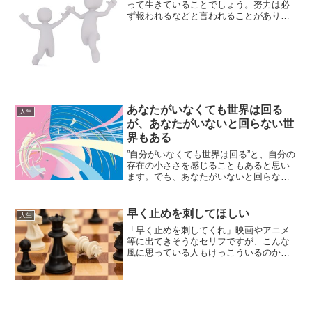
って生きていることでしょう。努力は必
ず報われるなどと言われることがありま
すが、果たして頑張った人の誰もが、報
われる人生を送っているのでしょうか？
いつか報われると信じて頑張っても、報
われない辛い時、しんどい...
あなたがいなくても世界は回る
人生
が、あなたがいないと回らない世
界もある
”自分がいなくても世界は回る”と、自分の
存在の小ささを感じることもあると思い
ます。でも、あなたがいないと回らない
世界もたぶんあります。あなたがいなく
ても世界は回るあなたがいなくても世界
は回ります。あなたが世界に与える影響
早く止めを刺してほしい
人生
なんて微々たるもの、...
「早く止めを刺してくれ」映画やアニメ
等に出てきそうなセリフですが、こんな
風に思っている人もけっこういるのかな
と感じたりもします。苦しいと早く楽に
なりたい”早く止めを刺してほしい”と思う
のはどんな時でしょうか？それは、苦し
いときです。人は苦し...