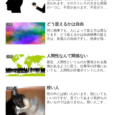
言われます。そのストレスの大きな原因
の一つに、不安があります。不安がスト
レスを生む人は、本能的に不安を避けた
がります。それは、不安は苦痛を伴うか
らです。特殊な人でない限り、自ら苦痛
を望むという人はいません...
どう捉えるかは自由
人間
同じ物事でも、人によって捉え方は異な
ります。どう捉えるかは自由物事の捉え
方は、各個人の自由ですし、他者が強制
できるものでもないと思います。同じ物
事であっても、人によって捉え方は異な
ります。例えば、「阿呆」という言葉が
ありますが、これは、一般...
人間性なんて関係ない
人間
最近、人間性というものが重視される風
潮があるように思う。仕事等の評価にお
いても、人間性が評価ポイントにされる
ことも少なくない。私はこの人間性とい
うものを重視する風潮があまり好きでは
なかったりする。人間性にんげんせい
【人間性】人間を人間たらし...
狡い人
人間
世の中には狡い人がいます。別にいても
いいのですが、見ていてあまり気持ちの
良いものではありません。狡い人こすい
【狡い】（ 形 ） ［文］ ク こす・し ①
利にさとくずるい。狡猾こうかつであ
る。 「 － ・い奴」 ② けちである。