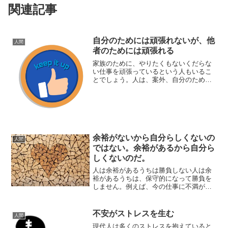
関連記事
自分のためには頑張れないが、他
人間
者のためには頑張れる
家族のために、やりたくもないくだらな
い仕事を頑張っているという人もいるこ
とでしょう。人は、案外、自分のために
は頑張れなくても、他人のためになら頑
張れるというものなのかもしれません。
頑張る理由を求めて人が頑張るために
は、頑張る理由が必要です。...
余裕がないから自分らしくないの
人間
ではない。余裕があるから自分ら
しくないのだ。
人は余裕があるうちは勝負しない人は余
裕があるうちは、保守的になって勝負を
しません。例えば、今の仕事に不満があ
ったとしても、それなりの生活ができる
余裕があるうちは、転職したり、起業し
たりということはしないと思います。そ
不安がストレスを生む
人間
れよりも、今のそれなりの...
現代人は多くのストレスを抱えていると