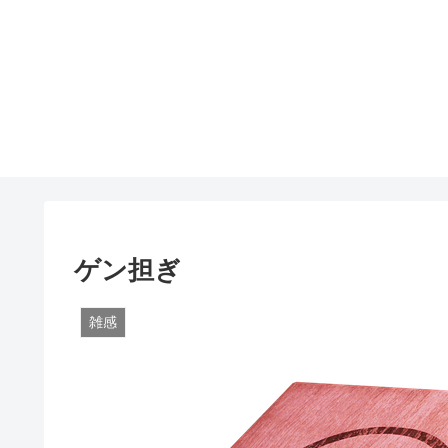
ゲン担ぎ
雑感